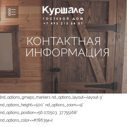
КОНТАКТНАЯ
ИНФОРМАЦИЯ
[nd_options_gmaps_markers nd_options_layout=»layout-3″
nd_options_height=»500″ nd_options_zoom=»9″
nd_options_position=»56.072503, 37.755168″
nd_options_color=»#78635a»]