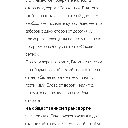
в с. Ильинское поверните налево, в
сторону курорта «Сорочаны». Для того,
чтобы попасть в наш гостевой дом, вам
необходимо проехать курорт (множество
заборов с двух сторон от дороги), и,
примерно, через 500м повернуть налево
в дер. Курово (по указателю «Свежий
ветер»).
Проехав через деревню, Вы упираетесь в
шлагбаум отеля «Свежий ветер»; слева
от него белые ворота – въезд в нашу
гостиницу. Слева от ворот – калитка,
нажмите на кнопку звонка, и Вам
откроют.
На общественном транспорте
:
электричка с Савеловского вокзала до
станции «Яхрома». Затем – 42-й автобус